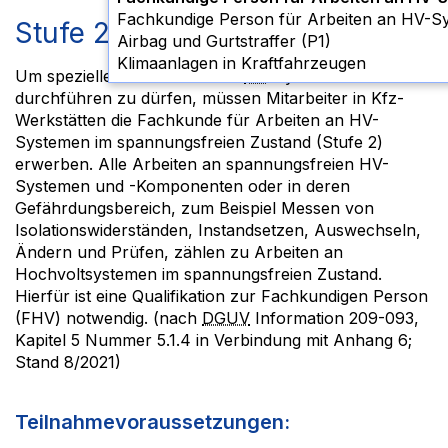
Fachkundige Person für Arbeiten an HV-Systemen Stufe 3S - Aufbau
Stufe 2S – Grundlagen (HV 2S)
Airbag und Gurtstraffer (P1)
Klimaanlagen in Kraftfahrzeugen
Um spezielle Arbeiten an den
HV
-Systemen
durchführen zu dürfen, müssen Mitarbeiter in
Kfz
-
Werkstätten die Fachkunde für Arbeiten an
HV
-
Systemen im spannungsfreien Zustand (Stufe 2)
erwerben. Alle Arbeiten an spannungsfreien
HV
-
Systemen und -Komponenten oder in deren
Gefährdungsbereich, zum Beispiel Messen von
Isolationswiderständen, Instandsetzen, Auswechseln,
Ändern und Prüfen, zählen zu Arbeiten an
Hochvoltsystemen im spannungsfreien Zustand.
Hierfür ist eine Qualifikation zur Fachkundigen Person
(
FHV
) notwendig. (nach
DGUV
Information 209-093,
Kapitel 5 Nummer 5.1.4 in Verbindung mit Anhang 6;
Stand 8/2021)
Teilnahmevoraussetzungen: