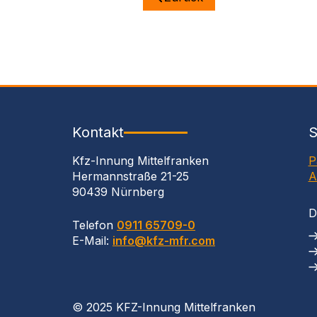
Kontakt
S
Kfz-Innung Mittelfranken
P
Hermannstraße 21-25
A
90439 Nürnberg
D
Telefon
0911 65709-0
E-Mail:
info@kfz-mfr.com
©
2025 KFZ-Innung Mittelfranken