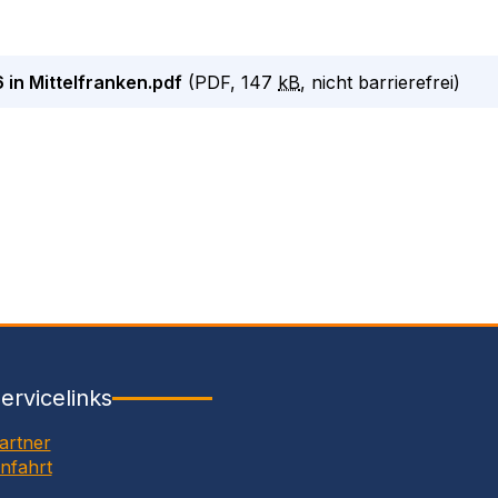
in Mittelfranken.pdf
(
PDF
,
147
kB
, nicht barrierefrei
)
ervicelinks
artner
nfahrt