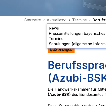
Startseite
Aktuelles
Termine
Berufs
News
Pressemitteilungen bayerische
Termine
Schulungen (allgemeine Inform
Sonstiges
Berufsspra
(Azubi-BS
Die Handwerkskammer für Mitte
(Azubi-BSK)
des Bundesamtes f
Diese Kurse richten sich an Aus